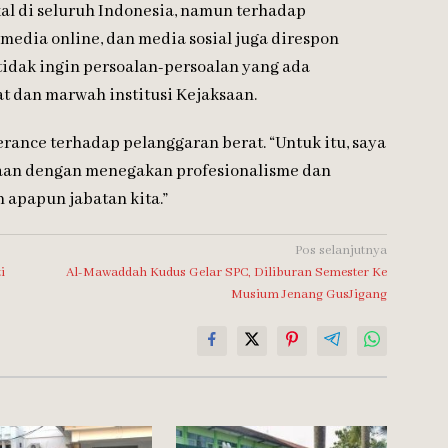
l di seluruh Indonesia, namun terhadap
media online, dan media sosial juga direspon
 tidak ingin persoalan-persoalan yang ada
t dan marwah institusi Kejaksaan.
rance terhadap pelanggaran berat. “Untuk itu, saya
aan dengan menegakan profesionalisme dan
 apapun jabatan kita.”
Pos selanjutnya
i
Al-Mawaddah Kudus Gelar SPC, Diliburan Semester Ke
Musium Jenang GusJigang