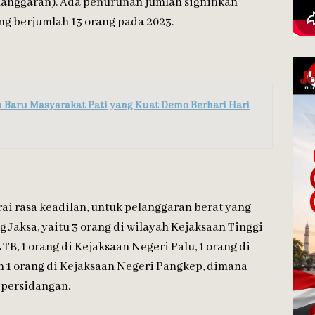
elanggaran). Ada penurunan jumlah signifikan
g berjumlah 13 orang pada 2023.
ah Baru Masyarakat Pati yang Kuat Demo Berhari Hari
i rasa keadilan, untuk pelanggaran berat yang
g Jaksa, yaitu 3 orang di wilayah Kejaksaan Tinggi
B, 1 orang di Kejaksaan Negeri Palu, 1 orang di
n 1 orang di Kejaksaan Negeri Pangkep, dimana
 persidangan.