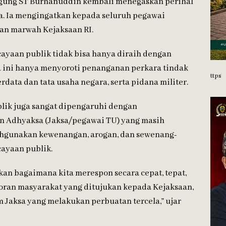
gung ST Burhanuddin kembali menegaskan perihal
a. Ia mengingatkan kepada seluruh pegawai
an marwah Kejaksaan RI.
yaan publik tidak bisa hanya diraih dengan
a ini hanya menyoroti penanganan perkara tindak
ttps
data dan tata usaha negara, serta pidana militer.
lik juga sangat dipengaruhi dengan
 Adhyaksa (Jaksa/pegawai TU) yang masih
ahgunakan kewenangan, arogan, dan sewenang-
ayaan publik.
an bagaimana kita merespon secara cepat, tepat,
ran masyarakat yang ditujukan kepada Kejaksaan,
 Jaksa yang melakukan perbuatan tercela,” ujar