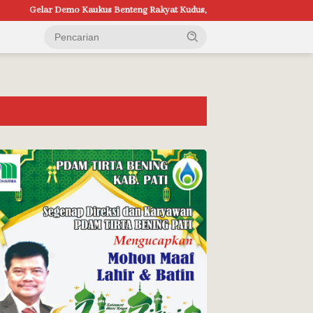
teng Rakyat Kudus, Bawa Tuntutan Mulai Tolak Bayar Pajak Hingga RUU P