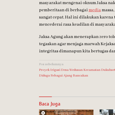
masyarakat mengenai oknum Jaksa naka
pemberitaan di berbagai
media
massa, 
sangat cepat. Hal ini dilakukan karena
mencederai rasa keadilan di masyaraka
Jaksa Agung akan menerapkan zero tole
tegaskan agar menjaga marwah Kejaks
integritas dimanapun kita bertugas dan
Navigasi
Pos sebelumnya
Proyek Irigasi Desa Wedusan Kecamatan Dukuhset
pos
Diduga Sebagai Ajang Bancakan
Baca Juga