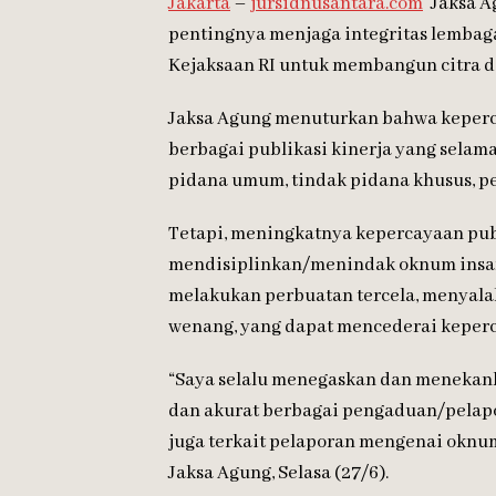
Jakarta
–
jursidnusantara.com
Jaksa A
pentingnya menjaga integritas lembag
Kejaksaan RI untuk membangun citra d
Jaksa Agung menuturkan bahwa keperca
berbagai publikasi kinerja yang selam
pidana umum, tindak pidana khusus, per
Tetapi, meningkatnya kepercayaan pub
mendisiplinkan/menindak oknum insan
melakukan perbuatan tercela, menyal
wenang, yang dapat mencederai keperc
“Saya selalu menegaskan dan menekank
dan akurat berbagai pengaduan/pelapo
juga terkait pelaporan mengenai oknum
Jaksa Agung, Selasa (27/6).