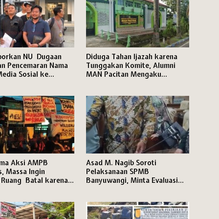
aporkan NU Dugaan
Diduga Tahan Ijazah karena
dan Pencemaran Nama
Tunggakan Komite, Alumni
Media Sosial ke
MAN Pacitan Mengaku
 Pati
Terhambat Daftar Kuliah
ima Aksi AMPB
Asad M. Nagib Soroti
, Massa Ingin
Pelaksanaan SPMB
 Ruang Batal karena
Banyuwangi, Minta Evaluasi
n HP
Jabatan PLT dan Jamin Hak
Pendidikan Siswa