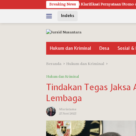
Langsung
Suwarti Klarifikasi Pernyataan Utomo di Media Sosial: Ketidakhadi
Breaking News
ke
Indeks
konten
Hukum dan Kriminal
Desa
Sosial & 
Beranda
Hukum dan Kriminal
Hukum dan Kriminal
Tindakan Tegas Jaksa 
Lembaga
Muriatama
27 Juni 2023