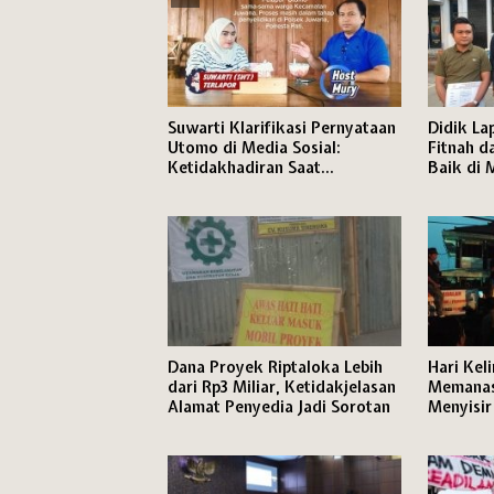
Suwarti Klarifikasi Pernyataan
Didik L
Utomo di Media Sosial:
Fitnah 
Ketidakhadiran Saat
Baik di 
Konfrontasi Bukan karena
Polresta
Mangkir
Dana Proyek Riptaloka Lebih
Hari Kel
dari Rp3 Miliar, Ketidakjelasan
Memanas
Alamat Penyedia Jadi Sorotan
Menyisir
Persoala