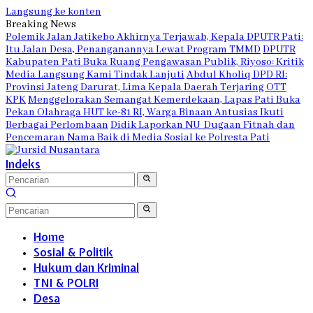
Langsung ke konten
Breaking News
Polemik Jalan Jatikebo Akhirnya Terjawab, Kepala DPUTR Pati:
Itu Jalan Desa, Penanganannya Lewat Program TMMD
DPUTR
Kabupaten Pati Buka Ruang Pengawasan Publik, Riyoso: Kritik
Media Langsung Kami Tindak Lanjuti
Abdul Kholiq DPD RI:
Provinsi Jateng Darurat, Lima Kepala Daerah Terjaring OTT
KPK
Menggelorakan Semangat Kemerdekaan, Lapas Pati Buka
Pekan Olahraga HUT ke-81 RI, Warga Binaan Antusias Ikuti
Berbagai Perlombaan
Didik Laporkan NU Dugaan Fitnah dan
Pencemaran Nama Baik di Media Sosial ke Polresta Pati
Indeks
Home
Sosial & Politik
Hukum dan Kriminal
TNI & POLRI
Desa