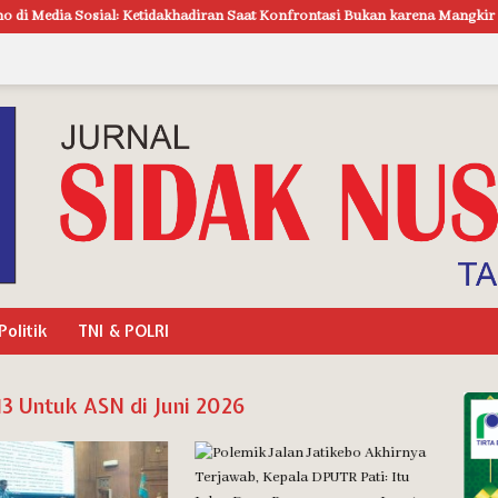
Ketidakhadiran Saat Konfrontasi Bukan karena Mangkir
Gelar Dem
Politik
TNI & POLRI
3 Untuk ASN di Juni 2026