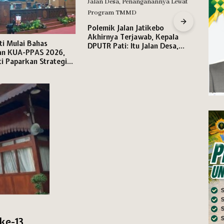
Polemik Jalan Jatikebo
Akhirnya Terjawab, Kepala
i Mulai Bahas
DPUT
DPUTR Pati: Itu Jalan Desa,
an KUA-PPAS 2026,
Ruan
Penanganannya Lewat
ti Paparkan Strategi
Riyos
Program TMMD
kal dan Prioritaskan
Kami 
n Publik
ke-13