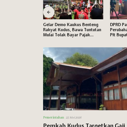
ifikasi Pernyataan
Gelar Demo Kaukus Benteng
DPRD Pat
dia Sosial:
Rakyat Kudus, Bawa Tuntutan
Perubah
ran Saat
Mulai Tolak Bayar Pajak
Plt Bupa
 Bukan karena
Hingga RUU Perampasan Aset
Jaga Fis
Segera Disahkan
Pelayana
Pemerintahan
25 Mei 2026
Pemkab Kudus Targetkan Gaji 