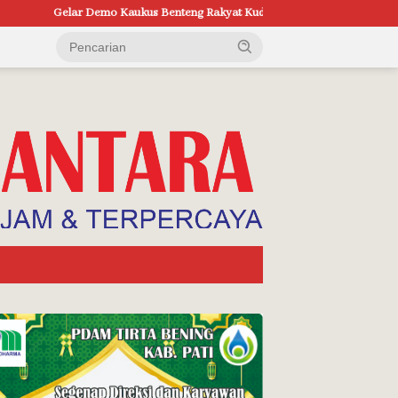
o Kaukus Benteng Rakyat Kudus, Bawa Tuntutan Mulai Tolak Bayar Pajak H