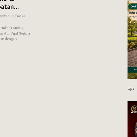
patan
etkan Gaji Ke-13
Pemkab) Kudus,
aratur Sipil Negara
atan dengan
ttps