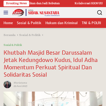
Langsung
 dan Jadi Rebutan
Breaking News
Kolaborasi KKN UIN Sunan Kudus Dengan Pemdes
ke
konten
Home
Sosial & Politik
Hukum dan Kriminal
TNI & POLRI
Beranda
Sosial & Politik
Sosial & Politik
Khutbah Masjid Besar Darussalam
Jetak Kedungdowo Kudus, Idul Adha
Momentum Perkuat Spiritual Dan
Solidaritas Sosial
Muriatama
29 Juni 2023