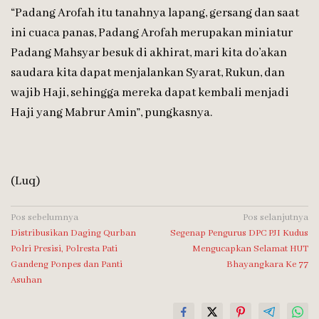
“Padang Arofah itu tanahnya lapang, gersang dan saat
ini cuaca panas, Padang Arofah merupakan miniatur
Padang Mahsyar besuk di akhirat, mari kita do’akan
saudara kita dapat menjalankan Syarat, Rukun, dan
wajib Haji, sehingga mereka dapat kembali menjadi
Haji yang Mabrur Amin”, pungkasnya.
(Luq)
Navigasi
Pos sebelumnya
Pos selanjutnya
Distribusikan Daging Qurban
Segenap Pengurus DPC PJI Kudus
pos
Polri Presisi, Polresta Pati
Mengucapkan Selamat HUT
Gandeng Ponpes dan Panti
Bhayangkara Ke 77
Asuhan