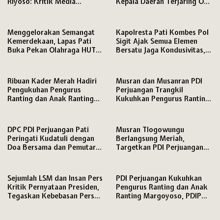
Riyoso: Kritik Media
Kepala Daerah Terjaring OTT
Langsung Kami Tindak
KPK
Lanjuti
Menggelorakan Semangat
Kapolresta Pati Kombes Pol
Kemerdekaan, Lapas Pati
Sigit Ajak Semua Elemen
Buka Pekan Olahraga HUT
Bersatu Jaga Kondusivitas,
ke-81 RI, Warga Binaan
Media Disiapkan Ruang
Antusias Ikuti Berbagai
Khusus di Mapolresta
Perlombaan
Ribuan Kader Merah Hadiri
Musran dan Musanran PDI
Pengukuhan Pengurus
Perjuangan Trangkil
Ranting dan Anak Ranting
Kukuhkan Pengurus Ranting
PDI Perjuangan Kecamatan
dan Anak Ranting,
Pati
DPC PDI Perjuangan Pati
Musran Tlogowungu
Peringati Kudatuli dengan
Berlangsung Meriah,
Doa Bersama dan Pemutaran
Targetkan PDI Perjuangan
Film Dokumenter
Semakin Solid Hadapi Pemilu
2029
Sejumlah LSM dan Insan Pers
PDI Perjuangan Kukuhkan
Kritik Pernyataan Presiden,
Pengurus Ranting dan Anak
Tegaskan Kebebasan Pers
Ranting Margoyoso, PDIP
dan Hak Menyampaikan
Pati Matangkan Mesin Partai
Pendapat Dijamin Konstitusi
hingga Tingkat RW