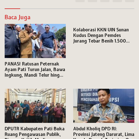
Baca Juga
Kolaborasi KKN UIN Sunan
Kudus Dengan Pemdes
Jurang Tebar Benih 1.500
Ikan Nila Pelestarian
Ekosistem Perairan
PANAS! Ratusan Peternak
Ayam Pati Turun Jalan, Bawa
Ingkung, Mandi Telur hingga
Ayam-Telur Dibagikan dan
Jadi Rebutan
DPUTR Kabupaten Pati Buka
Abdul Kholiq DPD RI:
Ruang Pengawasan Publik,
Provinsi Jateng Darurat, Lima