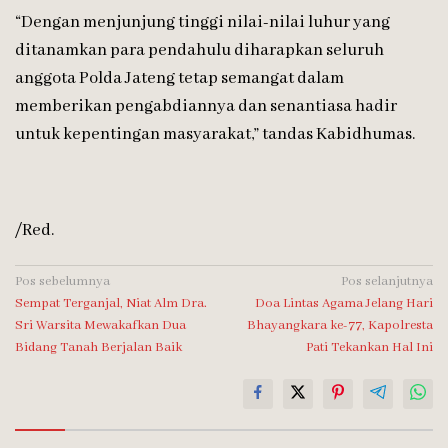
“Dengan menjunjung tinggi nilai-nilai luhur yang
ditanamkan para pendahulu diharapkan seluruh
anggota Polda Jateng tetap semangat dalam
memberikan pengabdiannya dan senantiasa hadir
untuk kepentingan masyarakat,” tandas Kabidhumas.
/Red.
Navigasi
Pos sebelumnya
Pos selanjutnya
Sempat Terganjal, Niat Alm Dra.
Doa Lintas Agama Jelang Hari
pos
Sri Warsita Mewakafkan Dua
Bhayangkara ke-77, Kapolresta
Bidang Tanah Berjalan Baik
Pati Tekankan Hal Ini