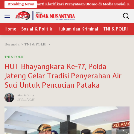
Langsung
i Klarifikasi Pernyataan Utomo di Media Sosial: Ketidakhadiran Saat Konf
Breaking News
ke
konten
Home
Sosial & Politik
Hukum dan Kriminal
TNI & POLRI
Beranda
TNI & POLRI
TNI & POLRI
HUT Bhayangkara Ke-77, Polda
Jateng Gelar Tradisi Penyerahan Air
Suci Untuk Pencucian Pataka
Muriatama
15 Juni 2023