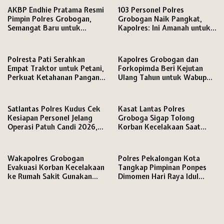
AKBP Endhie Pratama Resmi
103 Personel Polres
Pimpin Polres Grobogan,
Grobogan Naik Pangkat,
Semangat Baru untuk
Kapolres: Ini Amanah untuk
Pengabdian kepada
Tingkatkan Profesionalisme
Masyarakat
Polresta Pati Serahkan
Kapolres Grobogan dan
Empat Traktor untuk Petani,
Forkopimda Beri Kejutan
Perkuat Ketahanan Pangan
Ulang Tahun untuk Wabup
di Hari Bhayangkara ke-80
dan Ketua DPRD
Satlantas Polres Kudus Cek
Kasat Lantas Polres
Kesiapan Personel Jelang
Groboga Sigap Tolong
Operasi Patuh Candi 2026,
Korban Kecelakaan Saat
Ingatkan Disiplin Berlalu
Patroli di Purwodadi
Lintas
Wakapolres Grobogan
Polres Pekalongan Kota
Evakuasi Korban Kecelakaan
Tangkap Pimpinan Ponpes
ke Rumah Sakit Gunakan
Dimomen Hari Raya Idul
Mobil Dinas
Adha 1447 H, Dugaan Tindak
Asusila Santriwati