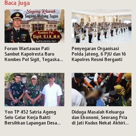
Baca Juga
Forum Wartawan Pati
Penyegaran Organisasi
Sambut Kapolresta Baru
Polda Jateng, 6 PJU dan 16
Kombes Pol Sigit, Tegaskan
Kapolres Resmi Berganti
Komitmen Perkuat Sinergi
Pers dan Polri
Yon TP 452 Satria Ageng
Diduga Masalah Keluarga
Selo Gelar Kerja Bakti
dan Ekonomi, Seorang Pria
Bersihkan Lapangan Desa
di Jati Kudus Nekat Akhiri
Sambung Sambut HUT ke-81
Hidupnya
RI