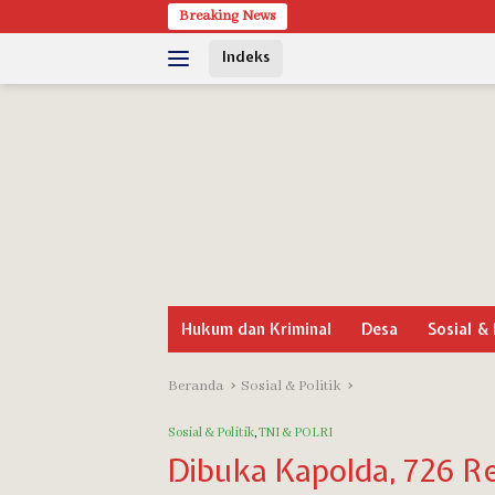
Langsung
Breaking News
ke
Indeks
konten
Hukum dan Kriminal
Desa
Sosial & 
Beranda
Sosial & Politik
Sosial & Politik
,
TNI & POLRI
Dibuka Kapolda, 726 Re