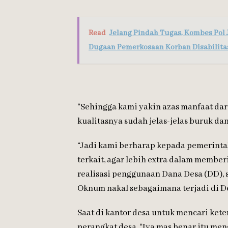
Read
Jelang Pindah Tugas, Kombes Po
Dugaan Pemerkosaan Korban Disabilit
“Sehingga kami yakin azas manfaat dari
kualitasnya sudah jelas-jelas buruk dan
“Jadi kami berharap kepada pemerinta
terkait, agar lebih extra dalam memb
realisasi penggunaan Dana Desa (DD),
Oknum nakal sebagaimana terjadi di De
Saat di kantor desa untuk mencari ket
perangkat desa, “Iya mas benar itu me