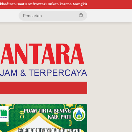
kan karena Mangkir
Gelar Demo Kaukus Benteng Rakyat Kudus, Ba