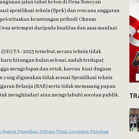
ngunan jalan rabat beton di Desa Soneyan
esuai spesifikasi teknis (Spek) dan rencana anggaran
emprioritaskan keuntungan pribadi Oknum
 Desa setempat daripada kualitas dan asas manfaat
DD) TA : 2023 tersebut, secara tehnis tidak
baru hitungan bulan selesai, sudah terdapat
ngelupas dan retak, karena ‏ kuat dugaan
yang digunakan tidak sesuai Spesifikasi teknis
ggaran Belanja (RAB) serta tidak memasang papan
TR
ntuk menghindari atau mengelabuhi sorotan publik,
 Segera Diperiksa, Diduga Telah Lecehkan Puluhan