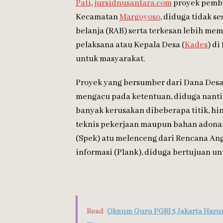
Pati
,
jursidnusantara.com
proyek pemba
Kecamatan
Margoyoso
, diduga tidak s
belanja (RAB) serta terkesan lebih m
pelaksana atau Kepala Desa (
Kades
) di
untuk masyarakat.
Proyek yang bersumber dari Dana Desa (
mengacu pada ketentuan, diduga nanti 
banyak kerusakan dibeberapa titik, hingga me
teknis pekerjaan maupun bahan adonan 
(Spek) atu melenceng dari Rencana An
informasi (Plank), diduga bertujuan u
Read
Oknum Guru PGRI 5 Jakarta Harus