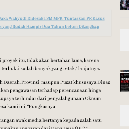
l Jaka Wahyudi Didesak LSM MPK Tuntaskan PR Kasus
as yang Sudah Hampir Dua Tahun belum Ditangkap
 proyek itu, tidak akan bertahan lama, karena
 terbukti sudah banyak yang retak,“ lanjutnya.
h Daerah, Provinsi, maupun Pusat khususnya Dinas
erikan pengawasan terhadap perencanaan hinga
 supaya terhindar dari penyalahgunaan Oknum-
sa kami ini, “Pungkasnya
erangan awak media bertanya kepada salah satu
ngunakan anggaran dari Dana Desa (DD),”